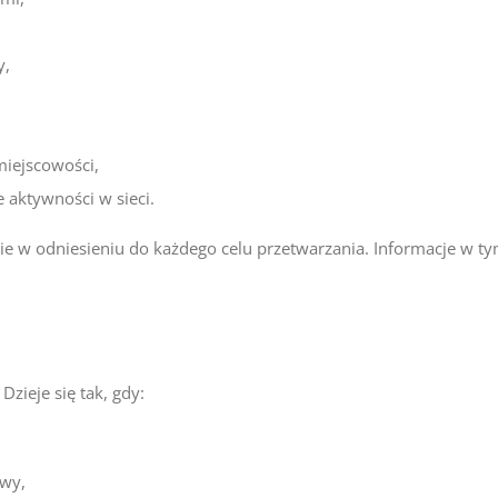
y,
miejscowości,
 aktywności w sieci.
 w odniesieniu do każdego celu przetwarzania. Informacje w tym z
zieje się tak, gdy:
owy,