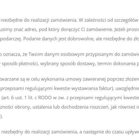
 niezbędne do realizacji zamówienia. W zależności od szczegółó
usimy znać adres, pod który doręczyć Ci zamówienie. Jeżeli pros
podarczej. Podanie danych jest dobrowolne, ale niezbędne do zł
 co oznacza, że Twoim danym osobowym przypisanym do zamówie
sposób płatności, wybrany sposób dostawy, termin dokonania p
rzane są w celu wykonania umowy zawieranej poprzez złożenie z
 z przepisami regulującymi kwestie wystawiania faktur), uwzględni
art. 6 ust. 1 lit. c RODO w zw. z przepisami regulującymi kwes
ności obrony, ustalenia lub dochodzenia roszczeń, jak również id
).
iezbędny do realizacji zamówienia, a następnie do czasu upływu