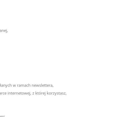
anej,
łanych w ramach newslettera,
ce internetowej, z której korzystasz,
mi,