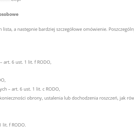
 osobowe
ię ich lista, a następnie bardziej szczegółowe omówienie. Poszcz
art. 6 ust. 1 lit. f RODO,
DO,
 – art. 6 ust. 1 lit. c RODO,
nieczności obrony, ustalenia lub dochodzenia roszczeń, jak równ
1 lit. f RODO.