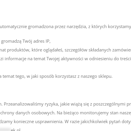
automatycznie gromadzona przez narzędzia, z których korzystamy
 gromadzą Twój adres IP,
at produktów, które oglądałeś, szczegółów składanych zamówie
nformacje na temat Twojej aktywności w odniesieniu do treści p
a temat tego, w jaki sposób korzystasz z naszego sklepu.
rzeanalizowaliśmy ryzyka, jakie wiążą się z poszczególnymi pr
chrony danych osobowych. Na bieżąco monitorujemy stan naszej i
amy konieczne usprawnienia. W razie jakichkolwiek pytań dot
*****
ek.pl