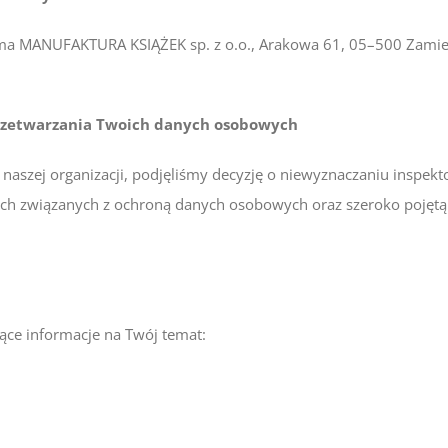
rma MANUFAKTURA KSIĄŻEK sp. z o.o., Arakowa 61, 05–500 Zam
przetwarzania Twoich danych osobowych
zej organizacji, podjęliśmy decyzję o niewyznaczaniu inspekt
wach związanych z ochroną danych osobowych oraz szeroko poję
ące informacje na Twój temat: