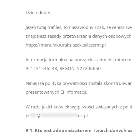
Dzień dobry!
Jeżeli tutaj trafiłeś, to niezawodny znak, że ceni
znajdziesz zasady przetwarzania danych osobowych 
https://manufakturaksiazek.salescrm.pl
Informacja formalna na początek – administratorem
PL1231546248, REGON: 527206660.
Niniejsza polityka prywatności została skonstruowan
prezentowanych Ci informacji.
W razie jakichkolwiek wątpliwości związanych z pol
pi
***
@
****************
ek.pl
# 1: Kto jest administratorem Twoich danych 