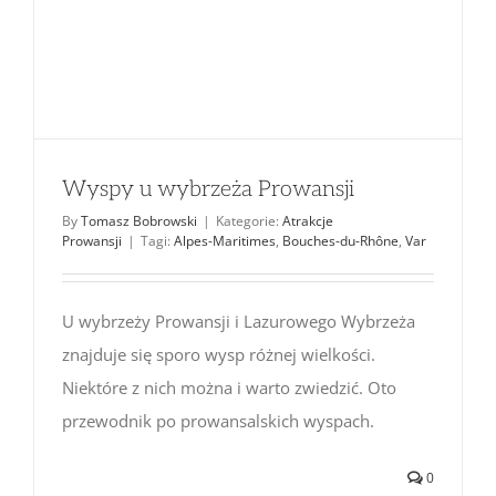
Wyspy u wybrzeża Prowansji
By
Tomasz Bobrowski
|
Kategorie:
Atrakcje
Prowansji
|
Tagi:
Alpes-Maritimes
,
Bouches-du-Rhône
,
Var
U wybrzeży Prowansji i Lazurowego Wybrzeża
znajduje się sporo wysp różnej wielkości.
Niektóre z nich można i warto zwiedzić. Oto
przewodnik po prowansalskich wyspach.
0