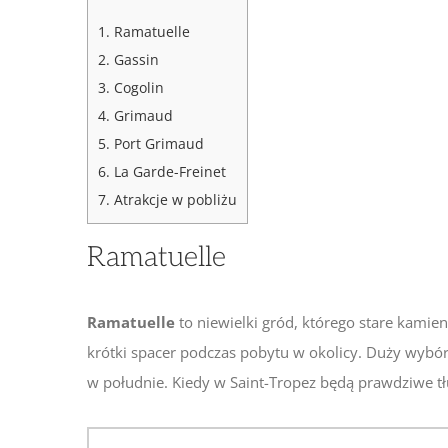
1.
Ramatuelle
2.
Gassin
3.
Cogolin
4.
Grimaud
5.
Port Grimaud
6.
La Garde-Freinet
7.
Atrakcje w pobliżu
Ramatuelle
Ramatuelle
to niewielki gród, którego stare kamieni
krótki spacer podczas pobytu w okolicy. Duży wybór
w południe. Kiedy w Saint-Tropez będą prawdziwe tłu