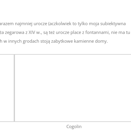
arazem najmniej urocze (aczkolwiek to tylko moja subiektywna
 zegarowa z XIV w., są też urocze place z fontannami, nie ma tu
rych w innych grodach stoją zabytkowe kamienne domy.
Cogolin