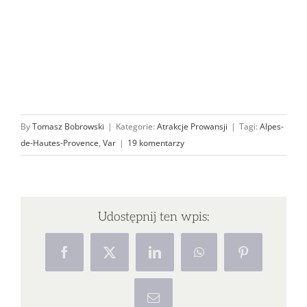
By
Tomasz Bobrowski
|
Kategorie:
Atrakcje Prowansji
|
Tagi:
Alpes-
de-Hautes-Provence
,
Var
|
19 komentarzy
Udostępnij ten wpis:
Facebook
X
LinkedIn
WhatsApp
Pinterest
Email