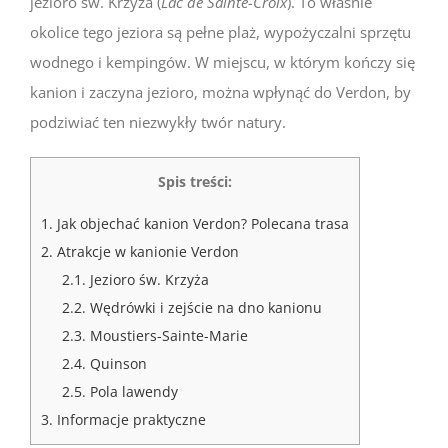
jezioro św. Krzyża (
Lac de Sainte-Croix
). To właśnie
okolice tego jeziora są pełne plaż, wypożyczalni sprzętu
wodnego i kempingów. W miejscu, w którym kończy się
kanion i zaczyna jezioro, można wpłynąć do Verdon, by
podziwiać ten niezwykły twór natury.
Spis treści:
1.
Jak objechać kanion Verdon? Polecana trasa
2.
Atrakcje w kanionie Verdon
2.1.
Jezioro św. Krzyża
2.2.
Wędrówki i zejście na dno kanionu
2.3.
Moustiers-Sainte-Marie
2.4.
Quinson
2.5.
Pola lawendy
3.
Informacje praktyczne