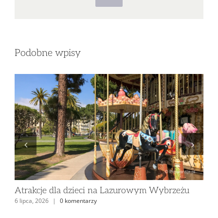
Podobne wpisy
Atrakcje dla dzieci na Lazurowym Wybrzeżu
Pl
6 lipca, 2026
|
0 komentarzy
6 m