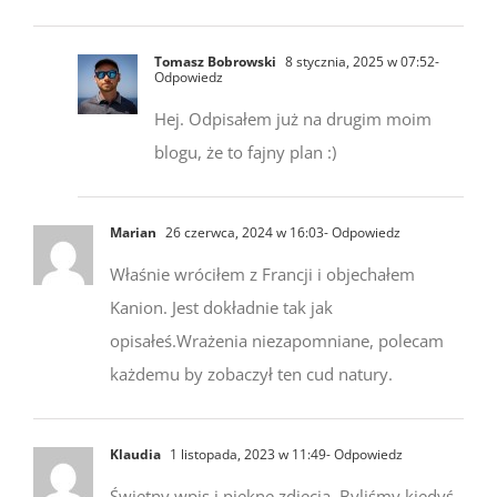
Tomasz Bobrowski
8 stycznia, 2025 w 07:52
-
Odpowiedz
Hej. Odpisałem już na drugim moim
blogu, że to fajny plan :)
Marian
26 czerwca, 2024 w 16:03
- Odpowiedz
Właśnie wróciłem z Francji i objechałem
Kanion. Jest dokładnie tak jak
opisałeś.Wrażenia niezapomniane, polecam
każdemu by zobaczył ten cud natury.
Klaudia
1 listopada, 2023 w 11:49
- Odpowiedz
Świetny wpis i piękne zdjęcia. Byliśmy kiedyś