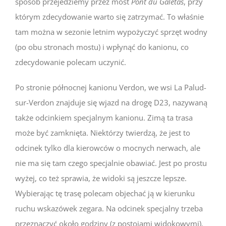
sposób przejedziemy przez most
Pont du Galetas
, przy
którym zdecydowanie warto się zatrzymać. To właśnie
tam można w sezonie letnim wypożyczyć sprzęt wodny
(po obu stronach mostu) i wpłynąć do kanionu, co
zdecydowanie polecam uczynić.
Po stronie północnej kanionu Verdon, we wsi La Palud-
sur-Verdon znajduje się wjazd na drogę D23, nazywaną
także odcinkiem specjalnym kanionu. Zimą ta trasa
może być zamknięta. Niektórzy twierdzą, że jest to
odcinek tylko dla kierowców o mocnych nerwach, ale
nie ma się tam czego specjalnie obawiać. Jest po prostu
wyżej, co też sprawia, że widoki są jeszcze lepsze.
Wybierając tę trasę polecam objechać ją w kierunku
ruchu wskazówek zegara. Na odcinek specjalny trzeba
przeznaczyć około godziny (z postojami widokowymi).