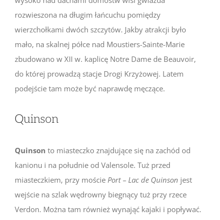
wysoko nad dachami domostw wisi gwiazda
rozwieszona na długim łańcuchu pomiędzy
wierzchołkami dwóch szczytów. Jakby atrakcji było
mało, na skalnej półce nad Moustiers-Sainte-Marie
zbudowano w XII w. kaplicę Notre Dame de Beauvoir,
do której prowadzą stacje Drogi Krzyżowej. Latem
podejście tam może być naprawdę męczące.
Quinson
Quinson
to miasteczko znajdujące się na zachód od
kanionu i na południe od Valensole. Tuż przed
miasteczkiem, przy moście
Port – Lac de Quinson
jest
wejście na szlak wędrowny biegnący tuż przy rzece
Verdon. Można tam również wynająć kajaki i popływać.