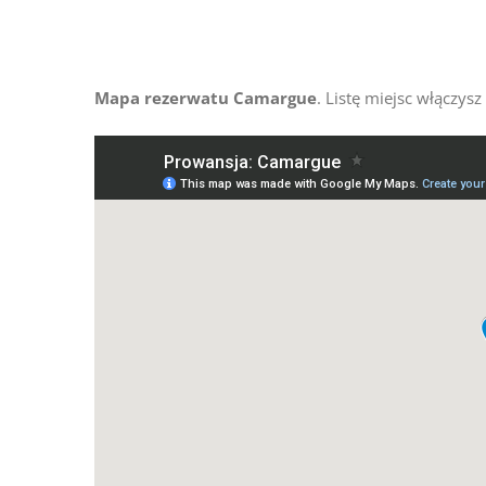
Przejdź
do
zawartości
Mapa rezerwatu Camargue
. Listę miejsc włączys