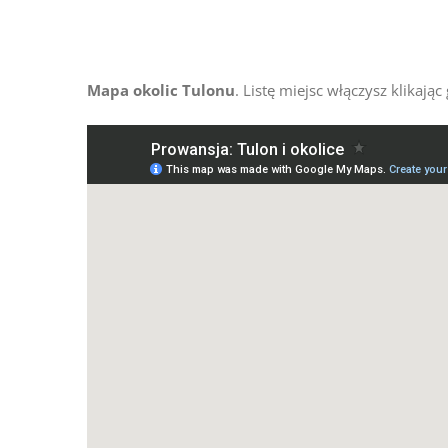
Przejdź
do
zawartości
Mapa okolic Tulonu
. Listę miejsc włączysz klikaj