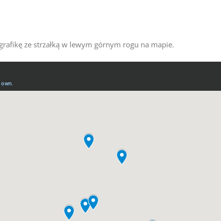
ąc grafikę ze strzałką w lewym górnym rogu na mapie.