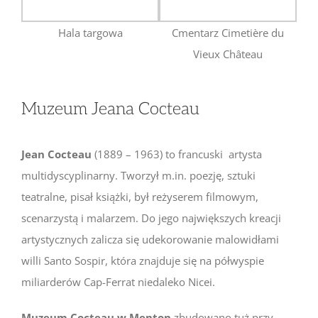
Hala targowa
Cmentarz Cimetière du
Vieux Château
Muzeum Jeana Cocteau
Jean Cocteau
(1889 – 1963) to francuski artysta
multidyscyplinarny. Tworzył m.in. poezję, sztuki
teatralne, pisał książki, był reżyserem filmowym,
scenarzystą i malarzem. Do jego największych kreacji
artystycznych zalicza się udekorowanie malowidłami
willi Santo Sospir, która znajduje się na półwyspie
miliarderów Cap-Ferrat niedaleko Nicei.
Muzeum Cocteau w Menton
zbudowano tuż przy