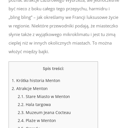
poznać atrakcje Lazurowego Wybrzeża, ale jednocześnie
być nieco z boku całego tego przepychu, harmidru i
„bling bling” – jak określamy we Francji luksusowe życie
w regionie. Niektóre przewodniki podają, że miasteczko
słynie także z wyjątkowego mikroklimatu i jest tu zimą
cieplej niż w innych okolicznych miastach. To można
włożyć między bajki.
Spis treści:
1.
Krótka historia Menton
2.
Atrakcje Menton
2.1.
Stare Miasto w Menton
2.2.
Hala targowa
2.3.
Muzeum Jeana Cocteau
2.4.
Plaże w Menton