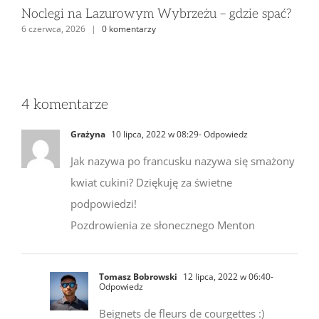
Po
Noclegi na Lazurowym Wybrzeżu – gdzie spać?
7 lu
6 czerwca, 2026
|
0 komentarzy
4 komentarze
Grażyna
10 lipca, 2022 w 08:29
- Odpowiedz
Jak nazywa po francusku nazywa się smażony
kwiat cukini? Dziękuję za świetne
podpowiedzi!
Pozdrowienia ze słonecznego Menton
Tomasz Bobrowski
12 lipca, 2022 w 06:40
-
Odpowiedz
Beignets de fleurs de courgettes :)