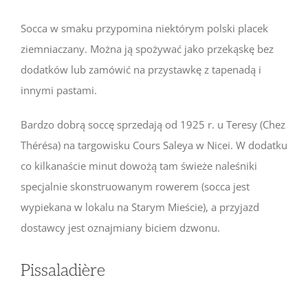
Socca w smaku przypomina niektórym polski placek
ziemniaczany. Można ją spożywać jako przekąskę bez
dodatków lub zamówić na przystawkę z tapenadą i
innymi pastami.
Bardzo dobrą soccę sprzedają od 1925 r. u Teresy (Chez
Thérésa) na targowisku Cours Saleya w Nicei. W dodatku
co kilkanaście minut dowożą tam świeże naleśniki
specjalnie skonstruowanym rowerem (socca jest
wypiekana w lokalu na Starym Mieście), a przyjazd
dostawcy jest oznajmiany biciem dzwonu.
Pissaladière