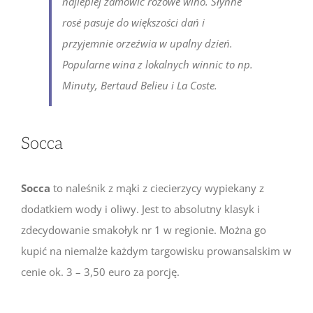
najlepiej zamówić różowe wino. Słynne
rosé
pasuje do większości dań i
przyjemnie orzeźwia w upalny dzień.
Popularne wina z lokalnych winnic to np.
Minuty, Bertaud Belieu i La Coste.
Socca
Socca
to naleśnik z mąki z ciecierzycy wypiekany z
dodatkiem wody i oliwy. Jest to absolutny klasyk i
zdecydowanie smakołyk nr 1 w regionie. Można go
kupić na niemalże każdym targowisku prowansalskim w
cenie ok. 3 – 3,50 euro za porcję.