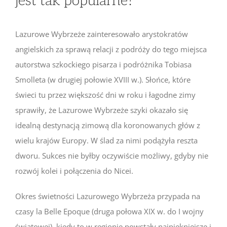
jest tak popularne?
Lazurowe Wybrzeże zainteresowało arystokratów
angielskich za sprawą relacji z podróży do tego miejsca
autorstwa szkockiego pisarza i podróżnika Tobiasa
Smolleta (w drugiej połowie XVIII w.). Słońce, które
świeci tu przez większość dni w roku i łagodne zimy
sprawiły, że Lazurowe Wybrzeże szyki okazało się
idealną destynacją zimową dla koronowanych głów z
wielu krajów Europy. W ślad za nimi podążyła reszta
dworu. Sukces nie byłby oczywiście możliwy, gdyby nie
rozwój kolei i połączenia do Nicei.
Okres świetności Lazurowego Wybrzeża przypada na
czasy la Belle Epoque (druga połowa XIX w. do I wojny
światowej), kiedy to w regionie powstały najpiękniejsze i