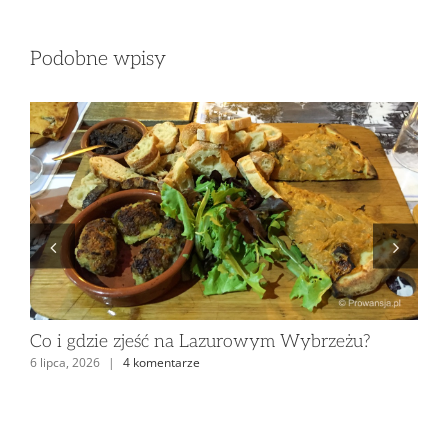
Podobne wpisy
Co i gdzie zjeść na Lazurowym Wybrzeżu?
No
6 lipca, 2026
|
4 komentarze
6 c