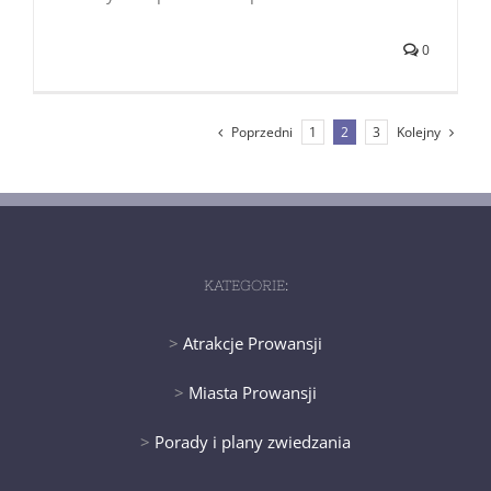
0
Poprzedni
Kolejny
1
2
3
KATEGORIE:
>
Atrakcje Prowansji
>
Miasta Prowansji
>
Porady i plany zwiedzania