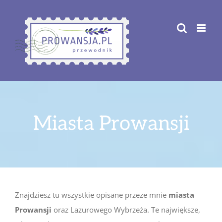
Przejdź
do
zawartości
Miasta Prowansji
Znajdziesz tu wszystkie opisane przeze mnie
miasta
Prowansji
oraz Lazurowego Wybrzeża. Te największe,